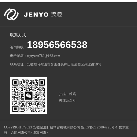
联系方式
18956566538
咨询热线：
电子邮箱：tzjuyuan789@163.com
联系地址：安徽省马鞍山市含山县褒禅山经济园区兴业路18号
扫描二维码
关注公众号
COPYRIGHT?2023 安徽聚源昕锐精密机械有限公司
皖ICP备2023004925号-1
技术支
持：
合肥网络公司
<谨宸网络>